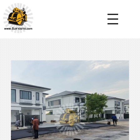
หจก.ยางมะตอยค้ำจุน - รับลาดยางมะตอย รับทำถนน รับตีเส้นจรจร รับเหมางานก่อสร้างพื้น
รับลาดยางมะตอย, รับลาดยางแอสฟัลท์ , ปูยางมะตอย, รับทำถนน, ลาดยางมะตอย,เทคอนกรีต, รับถมที่, รับทำลาดจอดรถ, ตีเส้นจราจร ,ทำพื้นโกดัง, ทำพื้นห้องเย็น, ราดยางมะตอย, ราดยางแอสฟัลท์ , ลาดยางแอสฟัลท์