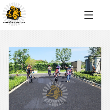
หจก.ยางมะตอยค้ำจุน - รับลาดยางมะตอย รับทำถนน รับตีเส้นจรจร รับเหมางานก่อสร้างพื้น
รับลาดยางมะตอย, รับลาดยางแอสฟัลท์ , ปูยางมะตอย, รับทำถนน, ลาดยางมะตอย,เทคอนกรีต, รับถมที่, รับทำลาดจอดรถ, ตีเส้นจราจร ,ทำพื้นโกดัง, ทำพื้นห้องเย็น, ราดยางมะตอย, ราดยางแอสฟัลท์ , ลาดยางแอสฟัลท์