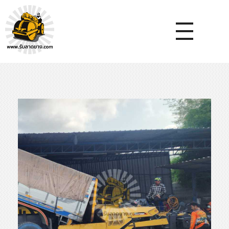
หจก.ยางมะตอยค้ำจุน - รับลาดยางมะตอย รับทำถนน รับตีเส้นจรจร รับเหมางานก่อสร้างพื้น
รับลาดยางมะตอย, รับลาดยางแอสฟัลท์ , ปูยางมะตอย, รับทำถนน, ลาดยางมะตอย,เทคอนกรีต, รับถมที่, รับทำลาดจอดรถ, ตีเส้นจราจร ,ทำพื้นโกดัง, ทำพื้นห้องเย็น, ราดยางมะตอย, ราดยางแอสฟัลท์ , ลาดยางแอสฟัลท์