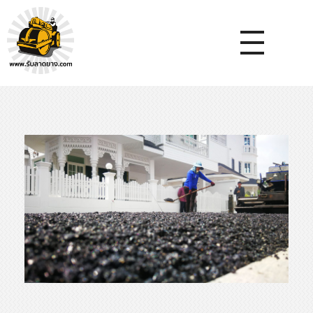
หจก.ยางมะตอยค้ำจุน - รับลาดยางมะตอย รับทำถนน รับตีเส้นจรจร รับเหมางานก่อสร้างพื้น
รับลาดยางมะตอย, รับลาดยางแอสฟัลท์ , ปูยางมะตอย, รับทำถนน, ลาดยางมะตอย,เทคอนกรีต, รับถมที่, รับทำลาดจอดรถ, ตีเส้นจราจร ,ทำพื้นโกดัง, ทำพื้นห้องเย็น, ราดยางมะตอย, ราดยางแอสฟัลท์ , ลาดยางแอสฟัลท์