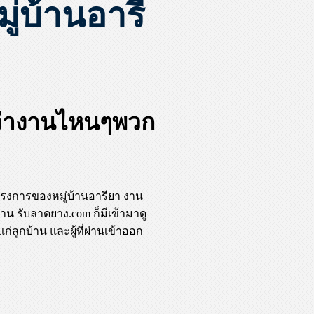
่บ้านอารี
ว่างานไหนๆพวก
รงการของหมู่บ้านอารียา งาน
น รับลาดยาง.com ก็มีเข้ามาดู
่ลูกบ้าน และผู้ที่ผ่านเข้าออก