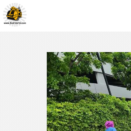
หจก.ยางมะตอยค้ำจุน - รับลาดยางมะตอย รับทำถนน รับตีเส้นจรจร รับเหมางานก่อสร้างพื้น
รับลาดยางมะตอย, รับลาดยางแอสฟัลท์ , ปูยางมะตอย, รับทำถนน, ลาดยางมะตอย,เทคอนกรีต, รับถมที่, รับทำลาดจอดรถ, ตีเส้นจราจร ,ทำพื้นโกดัง, ทำพื้นห้องเย็น, ราดยางมะตอย, ราดยางแอสฟัลท์ , ลาดยางแอสฟัลท์