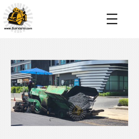
หจก.ยางมะตอยค้ำจุน - รับลาดยางมะตอย รับทำถนน รับตีเส้นจรจร รับเหมางานก่อสร้างพื้น
รับลาดยางมะตอย, รับลาดยางแอสฟัลท์ , ปูยางมะตอย, รับทำถนน, ลาดยางมะตอย,เทคอนกรีต, รับถมที่, รับทำลาดจอดรถ, ตีเส้นจราจร ,ทำพื้นโกดัง, ทำพื้นห้องเย็น, ราดยางมะตอย, ราดยางแอสฟัลท์ , ลาดยางแอสฟัลท์