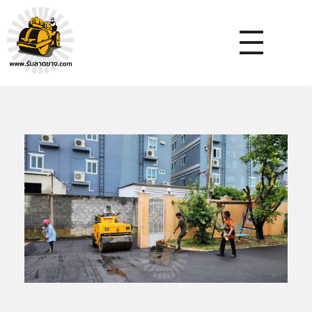
หจก.ยางมะตอยค้ำจุน - รับลาดยางมะตอย รับทำถนน รับตีเส้นจรจร รับเหมางานก่อสร้างพื้น
รับลาดยางมะตอย, รับลาดยางแอสฟัลท์ , ปูยางมะตอย, รับทำถนน, ลาดยางมะตอย,เทคอนกรีต, รับถมที่, รับทำลาดจอดรถ, ตีเส้นจราจร ,ทำพื้นโกดัง, ทำพื้นห้องเย็น, ราดยางมะตอย, ราดยางแอสฟัลท์ , ลาดยางแอสฟัลท์