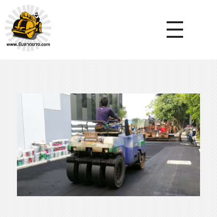
หจก.ยางมะตอยค้ำจุน - รับลาดยางมะตอย รับทำถนน รับตีเส้นจรจร รับเหมางานก่อสร้างพื้น
รับลาดยางมะตอย, รับลาดยางแอสฟัลท์ , ปูยางมะตอย, รับทำถนน, ลาดยางมะตอย,เทคอนกรีต, รับถมที่, รับทำลาดจอดรถ, ตีเส้นจราจร ,ทำพื้นโกดัง, ทำพื้นห้องเย็น, ราดยางมะตอย, ราดยางแอสฟัลท์ , ลาดยางแอสฟัลท์