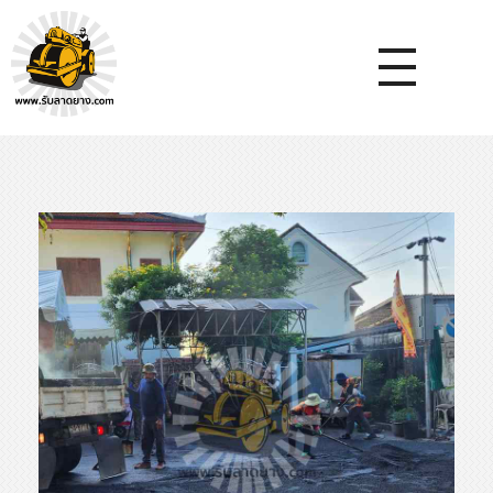
หจก.ยางมะตอยค้ำจุน - รับลาดยางมะตอย รับทำถนน รับตีเส้นจรจร รับเหมางานก่อสร้างพื้น
รับลาดยางมะตอย, รับลาดยางแอสฟัลท์ , ปูยางมะตอย, รับทำถนน, ลาดยางมะตอย,เทคอนกรีต, รับถมที่, รับทำลาดจอดรถ, ตีเส้นจราจร ,ทำพื้นโกดัง, ทำพื้นห้องเย็น, ราดยางมะตอย, ราดยางแอสฟัลท์ , ลาดยางแอสฟัลท์