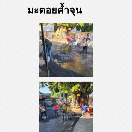
มะตอยค้ำจุน