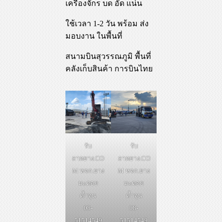
เครื่องจักร บด อัด แน่น
ใช้เวลา 1-2 วัน พร้อม ส่ง
มอบงาน ในพื้นที่
สนามบินสุวรรณภูมิ พื้นที่
คลังเก็บสินค้า การบินไทย
รับ
รับ
ลาดยาง.CO
ลาดยาง.CO
M หจก.ยาง
M หจก.ยาง
มะตอย
มะตอย
ค้ำจุน
ค้ำจุน
08-
08-
51514549
51514549