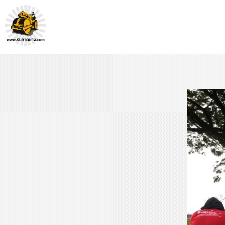
หจก.ยางมะตอยค้ำจุน - รับลาดยางมะตอย รับทำถนน รับตีเส้นจรจร รับเหมางานก่อสร้างพื้น
รับลาดยางมะตอย, รับลาดยางแอสฟัลท์ , ปูยางมะตอย, รับทำถนน, ลาดยางมะตอย,เทคอนกรีต, รับถมที่, รับทำลาดจอดรถ, ตีเส้นจราจร ,ทำพื้นโกดัง, ทำพื้นห้องเย็น, ราดยางมะตอย, ราดยางแอสฟัลท์ , ลาดยางแอสฟัลท์