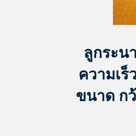
ลูกระน
ความเร็
ขนาด กว