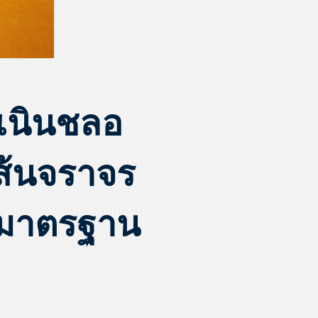
เนินชลอ
ส้นจราจร
ดมาตรฐาน