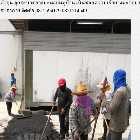
้ำจุน ลูกระนาดยางมะตอยหมู่บ้าน เนินชลอความเร็วยางมะตอย พร
รปราการ ติดต่อ 0815594179 0851514549