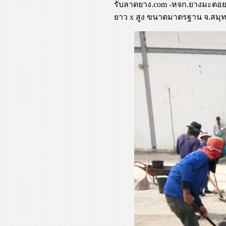
รับลาดยาง.com -หจก.ยางมะตอยค
ยาว x สูง ขนาดมาตรฐาน จ.สมุท