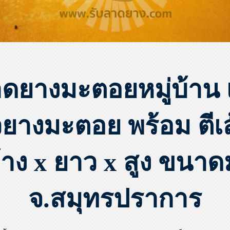
าดยางมะตอยหมู่บ้าน 
วยางมะตอย พร้อม ตีเ
้าง x ยาว x สูง ขนา
จ.สมุทรปราการ