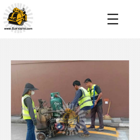
หจก.ยางมะตอยค้ำจุน - รับลาดยางมะตอย รับทำถนน รับตีเส้นจรจร รับเหมางานก่อสร้างพื้น
รับลาดยางมะตอย, รับลาดยางแอสฟัลท์ , ปูยางมะตอย, รับทำถนน, ลาดยางมะตอย,เทคอนกรีต, รับถมที่, รับทำลาดจอดรถ, ตีเส้นจราจร ,ทำพื้นโกดัง, ทำพื้นห้องเย็น, ราดยางมะตอย, ราดยางแอสฟัลท์ , ลาดยางแอสฟัลท์