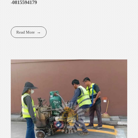
-0815594179
Read More