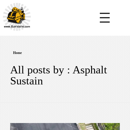
หจก.ยางมะตอยค้ำจุน - รับลาดยางมะตอย รับทำถนน รับตีเส้นจรจร รับเหมางานก่อสร้างพื้น
รับลาดยางมะตอย, รับลาดยางแอสฟัลท์ , ปูยางมะตอย, รับทำถนน, ลาดยางมะตอย,เทคอนกรีต, รับถมที่, รับทำลาดจอดรถ, ตีเส้นจราจร ,ทำพื้นโกดัง, ทำพื้นห้องเย็น, ราดยางมะตอย, ราดยางแอสฟัลท์ , ลาดยางแอสฟัลท์
Home
All posts by : Asphalt
Sustain