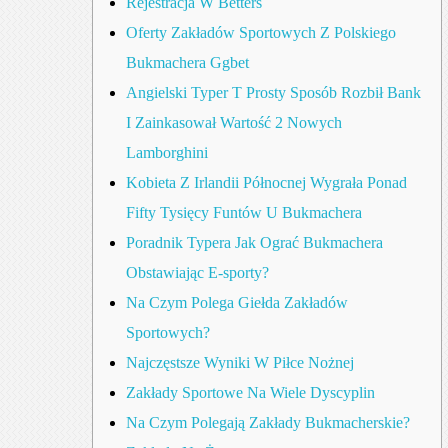
Rejestracja W Betters
Oferty Zakładów Sportowych Z Polskiego
Bukmachera Ggbet
Angielski Typer T Prosty Sposób Rozbił Bank
I Zainkasował Wartość 2 Nowych
Lamborghini
Kobieta Z Irlandii Północnej Wygrała Ponad
Fifty Tysięcy Funtów U Bukmachera
Poradnik Typera Jak Ograć Bukmachera
Obstawiając E-sporty?
Na Czym Polega Giełda Zakładów
Sportowych?
Najczęstsze Wyniki W Piłce Nożnej
Zakłady Sportowe Na Wiele Dyscyplin
Na Czym Polegają Zakłady Bukmacherskie?