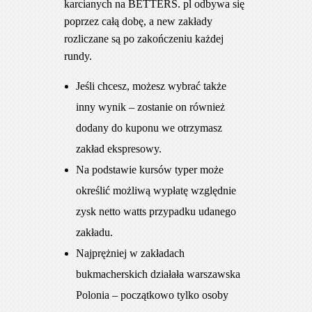
karcianych na BETTERS. pl odbywa się
poprzez całą dobę, a new zakłady
rozliczane są po zakończeniu każdej
rundy.
Jeśli chcesz, możesz wybrać także
inny wynik – zostanie on również
dodany do kuponu we otrzymasz
zakład ekspresowy.
Na podstawie kursów typer może
określić możliwą wypłatę względnie
zysk netto watts przypadku udanego
zakładu.
Najprężniej w zakładach
bukmacherskich działała warszawska
Polonia – początkowo tylko osoby