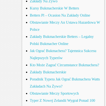
Zakłady Na Żywo
Kursy Bukmacherskie W Betters
Betters Pl – Ocasion Na Zakłady Online
Obstawianie Meczy An Ustawa Hazardowa W
Polsce
Zakłady Bukmacherskie Betters – Legalny
Polski Bukmacher Online
Jak Ograć Bukmachera? Tajemnica Sukcesu
Najlepszych Typerów
Kto Może Zagrać Circumstance Bukmachera?
Zakłady Bukmacherskie
Poradnik Typera Jak Ograć Bukmachera Watts
Zakładach Na Żywo?
Obstawianie Meczy Sportowych
Typer Z Nowej Zelandii Wygrał Ponad 100