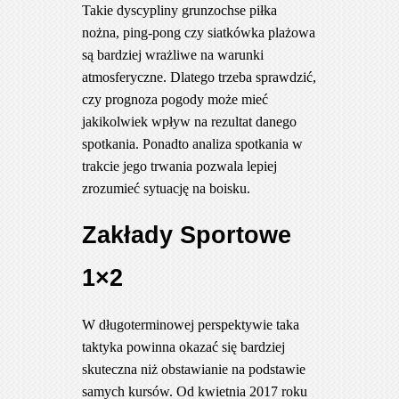
Takie dyscypliny grunzochse piłka
nożna, ping-pong czy siatkówka plażowa
są bardziej wrażliwe na warunki
atmosferyczne. Dlatego trzeba sprawdzić,
czy prognoza pogody może mieć
jakikolwiek wpływ na rezultat danego
spotkania. Ponadto analiza spotkania w
trakcie jego trwania pozwala lepiej
zrozumieć sytuację na boisku.
Zakłady Sportowe
1×2
W długoterminowej perspektywie taka
taktyka powinna okazać się bardziej
skuteczna niż obstawianie na podstawie
samych kursów. Od kwietnia 2017 roku