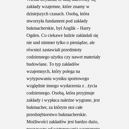
zakłady wzajemne, które znamy w
dzisiejszych czasach. Osobą, która
stworzyła fundament pod zakłady
bukmacherskie, był Anglik – Harry
Ogden. Co ciekawe ludzie zakładali się
nie und nimmer tylko o pieniądze, ale
również zastawiali przedmioty
codziennego użytku czy nawet materiały
budowlane. To typ zakładów
wzajemnych, który polega na
wytypowaniu wyniku sportowego
względnie innego wydarzenia z . życia
codziennego. Osobą, która przyjmuje
zakłady i wypłaca należne wygrane, jest
bukmacher, za którym stoi całe
przedsiębiorstwo bukmacherskie.
Możliwości zakładów jest bardzo dużo,
począwszy od wytypowania wygranego,