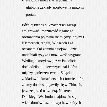
Nagroda może być wydana na
ulubione zakłady sportowe na naszym
portalu.
Później biznes bukmacherski zaczął
emigrować i możliwość legalnego
obstawiania pojawiła się między innymi t
Niemczech, Anglii, Włoszech i za
oceanem. Od zarania dziejów ludzie
uwielbiali ryzyko i możliwość wygranej.
Według historyków już w Paleolicie
dochodziło do pierwszych zakładów
między społeczeństwem. Zalążki
zakładów bukmacherskich t formie, którą
znamy do dziś, pojawiły się w Chinach,
jeszcze przed naszą erą. Na terenie
Dalekiego Wschodu znajdowało się
wiele domów hazardowych, w których