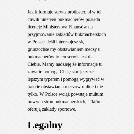
Jak informuje serwis protipster. pl w tej
chwili nineteen bukmacherów posiada
licencję Ministerstwa Finansów na
przyjmowanie zakładów bukmacherskich
w Polsce. Jeśli interesujesz się
grunzochse my obstawianiem meczy u
bukmacherów to ten serwis jest dla
Ciebie. Mamy nadzieję że informacje tu
zawarte pomogą Ci się stać jeszcze
lepszym typerem i pomogą wygrywać w
trakcie obstawiania meczów online i nie
tylko. W Polsce wciąż powstaje multum
nowych stron bukmacherskich,” “które
oferują zakłady sportowe.
Legalny