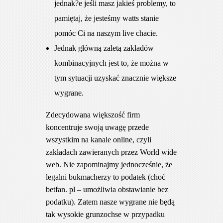
jednak?e jeśli masz jakieś problemy, to
pamiętaj, że jesteśmy watts stanie
pomóc Ci na naszym live chacie.
Jednak główną zaletą zakładów
kombinacyjnych jest to, że można w
tym sytuacji uzyskać znacznie większe
wygrane.
Zdecydowana większość firm
koncentruje swoją uwagę przede
wszystkim na kanale online, czyli
zakładach zawieranych przez World wide
web. Nie zapominajmy jednocześnie, że
legalni bukmacherzy to podatek (choć
betfan. pl – umożliwia obstawianie bez
podatku). Zatem nasze wygrane nie będą
tak wysokie grunzochse w przypadku