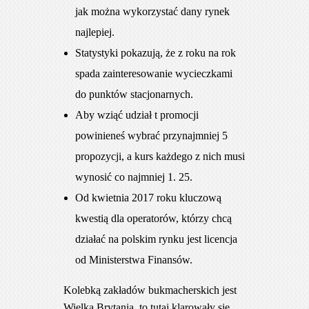
jak można wykorzystać dany rynek
najlepiej.
Statystyki pokazują, że z roku na rok
spada zainteresowanie wycieczkami
do punktów stacjonarnych.
Aby wziąć udział t promocji
powinieneś wybrać przynajmniej 5
propozycji, a kurs każdego z nich musi
wynosić co najmniej 1. 25.
Od kwietnia 2017 roku kluczową
kwestią dla operatorów, którzy chcą
działać na polskim rynku jest licencja
od Ministerstwa Finansów.
Kolebką zakładów bukmacherskich jest
Wielka Brytania, to tutaj klarowały się