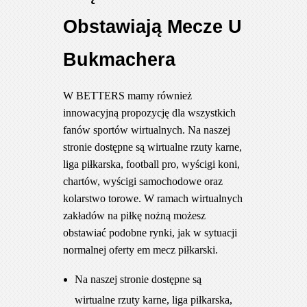
Obstawiają Mecze U
Bukmachera
W BETTERS mamy również
innowacyjną propozycję dla wszystkich
fanów sportów wirtualnych. Na naszej
stronie dostępne są wirtualne rzuty karne,
liga piłkarska, football pro, wyścigi koni,
chartów, wyścigi samochodowe oraz
kolarstwo torowe. W ramach wirtualnych
zakładów na piłkę nożną możesz
obstawiać podobne rynki, jak w sytuacji
normalnej oferty em mecz piłkarski.
Na naszej stronie dostępne są
wirtualne rzuty karne, liga piłkarska,