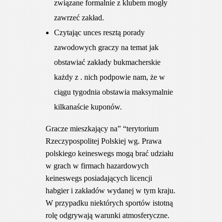
związane formalnie z klubem mogły
zawrzeć zakład.
Czytając unces resztą porady
zawodowych graczy na temat jak
obstawiać zakłady bukmacherskie
każdy z . nich podpowie nam, że w
ciągu tygodnia obstawia maksymalnie
kilkanaście kuponów.
Gracze mieszkający na” “terytorium
Rzeczypospolitej Polskiej wg. Prawa
polskiego keineswegs mogą brać udziału
w grach w firmach hazardowych
keineswegs posiadających licencji
habgier i zakładów wydanej w tym kraju.
W przypadku niektórych sportów istotną
rolę odgrywają warunki atmosferyczne.