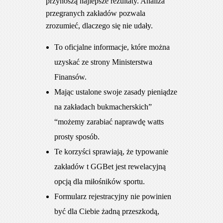
przynoszą najlepsze rezultaty. Analiza
przegranych zakładów pozwala
zrozumieć, dlaczego się nie udały.
To oficjalne informacje, które można
uzyskać ze strony Ministerstwa
Finansów.
Mając ustalone swoje zasady pieniądze
na zakładach bukmacherskich”
“możemy zarabiać naprawdę watts
prosty sposób.
Te korzyści sprawiają, że typowanie
zakładów t GGBet jest rewelacyjną
opcją dla miłośników sportu.
Formularz rejestracyjny nie powinien
być dla Ciebie żadną przeszkodą,