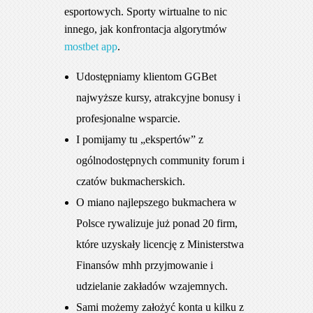
esportowych. Sporty wirtualne to nic
innego, jak konfrontacja algorytmów
mostbet app
.
Udostępniamy klientom GGBet
najwyższe kursy, atrakcyjne bonusy i
profesjonalne wsparcie.
I pomijamy tu „ekspertów” z
ogólnodostępnych community forum i
czatów bukmacherskich.
O miano najlepszego bukmachera w
Polsce rywalizuje już ponad 20 firm,
które uzyskały licencję z Ministerstwa
Finansów mhh przyjmowanie i
udzielanie zakładów wzajemnych.
Sami możemy założyć konta u kilku z