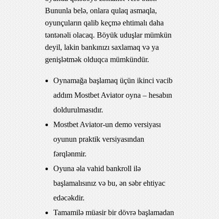
Bununla belə, onlara qulaq asmaqla,
oyunçuların qalib keçmə ehtimalı daha
təntənəli olacaq. Böyük uduşlar mümkün
deyil, lakin bankınızı saxlamaq və ya
genişlətmək olduqca mümkündür.
Oynamağa başlamaq üçün ikinci vacib
addım Mostbet Aviator oyna – hesabın
doldurulmasıdır.
Mostbet Aviator-un demo versiyası
oyunun praktik versiyasından
fərqlənmir.
Oyuna əla vahid bankroll ilə
başlamalısınız və bu, ən səbr ehtiyac
edəcəkdir.
Tamamilə müasir bir dövrə başlamadan