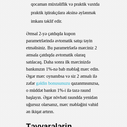
qocaman müxtəliflik və praktik vaxtda
praktik iştirakçılara əksinə əylənmək
imkanı təklif edir.
Əmsal 2-yə çatdıqda kupon
parametrlərində avtomatik satışı təyin
etməlisiniz. Bu parametrlərlə mərciniz 2
əmsala çatdıqda avtomatik olaraq
satılacaq. Daha sonra ilk mərcinizdə
bankınızın 1%-nə bab məbləğ mərc edin.
Əgər mərc oynanıbsa və siz 2 əmsalı ilə
zəfər
gəldin bonusunuzu
qazanmısınızsa,
o müddət bankın 1%-i ilə təzə raund
başlayın. Əgər növbəti raundda yenidən
uğursuz olarsanız, mərc məbləğini vahid
ən ikiqat artırın.
Təyyarələrin