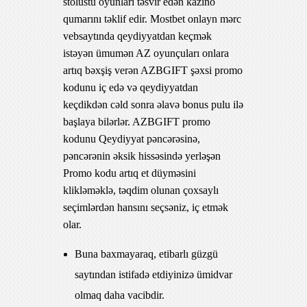
stolüstü oyunları təsvir edən kazino
qumarını təklif edir. Mostbet onlayn mərc
vebsaytında qeydiyyatdan keçmək
istəyən ümumən AZ oyunçuları onlara
artıq bəxşiş verən AZBGIFT şəxsi promo
kodunu iç edə və qeydiyyatdan
keçdikdən cəld sonra əlavə bonus pulu ilə
başlaya bilərlər. AZBGIFT promo
kodunu Qeydiyyat pəncərəsinə,
pəncərənin əksik hissəsində yerləşən
Promo kodu artıq et düyməsini
klikləməklə, təqdim olunan çoxsaylı
seçimlərdən hansını seçsəniz, iç etmək
olar.
Buna baxmayaraq, etibarlı güzgü
saytından istifadə etdiyinizə ümidvar
olmaq daha vacibdir.