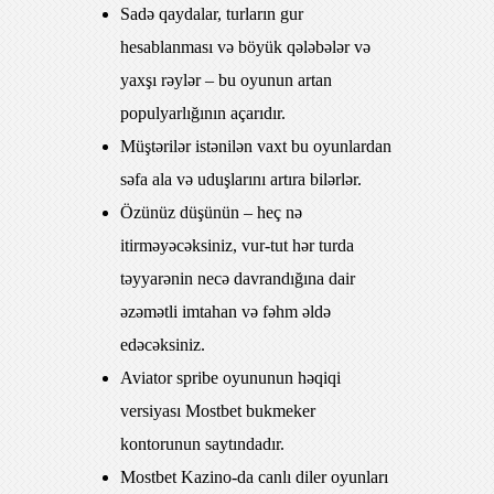
Sadə qaydalar, turların gur
hesablanması və böyük qələbələr və
yaxşı rəylər – bu oyunun artan
populyarlığının açarıdır.
Müştərilər istənilən vaxt bu oyunlardan
səfa ala və uduşlarını artıra bilərlər.
Özünüz düşünün – heç nə
itirməyəcəksiniz, vur-tut hər turda
təyyarənin necə davrandığına dair
əzəmətli imtahan və fəhm əldə
edəcəksiniz.
Aviator spribe oyununun həqiqi
versiyası Mostbet bukmeker
kontorunun saytındadır.
Mostbet Kazino-da canlı diler oyunları