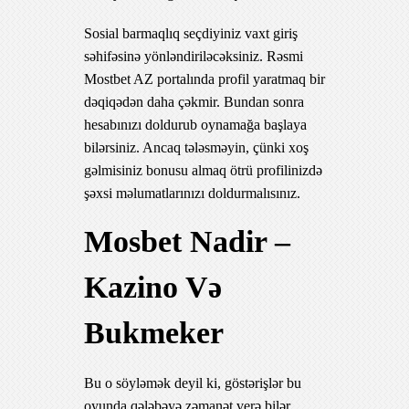
Sosial barmaqlıq seçdiyiniz vaxt giriş
səhifəsinə yönləndiriləcəksiniz. Rəsmi
Mostbet AZ portalında profil yaratmaq bir
dəqiqədən daha çəkmir. Bundan sonra
hesabınızı doldurub oynamağa başlaya
bilərsiniz. Ancaq tələsməyin, çünki xoş
gəlmisiniz bonusu almaq ötrü profilinizdə
şəxsi məlumatlarınızı doldurmalısınız.
Mosbet Nadir –
Kazino Və
Bukmeker
Bu o söyləmək deyil ki, göstərişlər bu
oyunda qələbəyə zəmanət verə bilər.