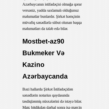
Azərbaycanın istifadəçisi olmağa qərar
versəniz, yadda saxlamalı olduğunuz
məlumatlar bunlardır. Şirkət həmçinin
müvafiq sənədlərlə sübut olunan başqa
məlumatları da tələb edə bilər.
Mostbet-az90
Bukmeker Və
Kazino
Azərbaycanda
Bəzi hallarda Şirkət İstifadəçidən
sənədlərin notarius qaydasında
təsdiqlənmiş nüsxələrini də istəyə bilər.
Matç bitdikdən dərhal sonra isə mərcin