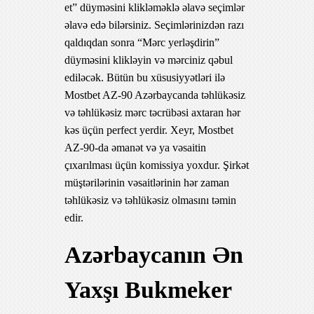
et” düyməsini klikləməklə əlavə seçimlər
əlavə edə bilərsiniz. Seçimlərinizdən razı
qaldıqdan sonra “Mərc yerləşdirin”
düyməsini klikləyin və mərciniz qəbul
ediləcək. Bütün bu xüsusiyyətləri ilə
Mostbet AZ-90 Azərbaycanda təhlükəsiz
və təhlükəsiz mərc təcrübəsi axtaran hər
kəs üçün perfect yerdir. Xeyr, Mostbet
AZ-90-da əmanət və ya vəsaitin
çıxarılması üçün komissiya yoxdur. Şirkət
müştərilərinin vəsaitlərinin hər zaman
təhlükəsiz və təhlükəsiz olmasını təmin
edir.
Azərbaycanın Ən
Yaxşı Bukmeker