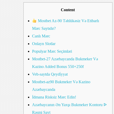
Content
Mostbet Az-90 Təhlükəsiz Və Etibarlı
Mərc Saytıdır?
Canlı Mərc
Onlayn Slotlar
Populyar Mərc Seçimləri
Mostbet-27 Azərbaycanda Bukmeker Və
Kazino Added Bonus 550+250f
Veb-saytda Qeydi̇yyat
Mostbet-az90 Bukmeker Və Kazino
Azərbaycanda
İdmana Risksiz Mərc Edin!
Azərbaycanın Ən Yaxşı Bukmeker Kontoru ᐉ
Rəsmi Sayt