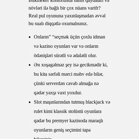
Bukmeker kontorunda bahis qaydaları və
növləri ilə bağlı bir çox nüans varifr?
Real pul oyununa yaxınlaşmadan əvvəl
bu sualı diqqətlə oxumalısınız.
Onların” “seçmək üçün çoxlu idman
və kazino oyunları var və onların
ödənişləri sürətli və ədalətli olur.
Ən xoşagəlməz şey isə gecikmədir ki,
bu kita sərfəli mərci məhv edə bilər,
çünki serverdən cavab almağa nə
qədər yaxşı vaxt yoxdur.
Slot maşınlarından tutmuş blackjack və
rulet kimi klassik stolüstü oyunlara
qədər bu premyer kazinoda maraqlı
oyunların geniş seçimini tapa