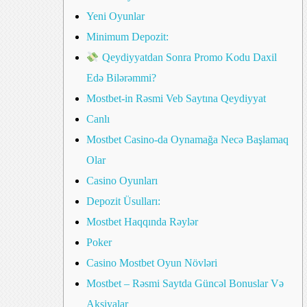
Yeni Oyunlar
Minimum Depozit:
Qeydiyyatdan Sonra Promo Kodu Daxil
Edə Bilərəmmi?
Mostbet-in Rəsmi Veb Saytına Qeydiyyat
Canlı
Mostbet Casino-da Oynamağa Necə Başlamaq
Olar
Casino Oyunları
Depozit Üsulları:
Mostbet Haqqında Rəylər
Poker
Casino Mostbet Oyun Növləri
Mostbet – Rəsmi Saytda Güncəl Bonuslar Və
Aksiyalar