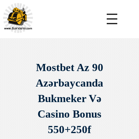
หจก.ยางมะตอยค้ำจุน - รับลาดยางมะตอย รับทำถนน รับตีเส้นจรจร รับเหมางานก่อสร้างพื้น
รับลาดยางมะตอย, รับลาดยางแอสฟัลท์ , ปูยางมะตอย, รับทำถนน, ลาดยางมะตอย,เทคอนกรีต, รับถมที่, รับทำลาดจอดรถ, ตีเส้นจราจร ,ทำพื้นโกดัง, ทำพื้นห้องเย็น, ราดยางมะตอย, ราดยางแอสฟัลท์ , ลาดยางแอสฟัลท์
Mostbet Az 90
Azərbaycanda
Bukmeker Və
Casino Bonus
550+250f