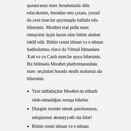
qazancınızı mərc hesabınızda əldə
edəcəksiniz, buradan onu çıxara, yaxud
da yeni mərclər qoymaqda istifadə edə
bilərsiniz. Mostbet real pulla mərc
etməyiniz üçün lazım olan bütün alətləri
təklif edir. Bütün rəsmi idman və e-idman
hadisələrinə, eləcə də Virtual İdmanlara
Xətt və ya Canlı mərclər qoya bilərsiniz.
Bu bölmədə Mostbet platformasındakı
mərc seçimləri barədə ətraflı məlumat ala
bilərsiniz.
Yeni istifadəçilər Mostbet-in etibarlı
olub-olmadığını soruşa bilərlər.
Düzgün təxmin etmək şanslısınızsa,
uduşlarınız əhəmiyyətli ola bilər!
Bütün rəsmi idman və e-idman