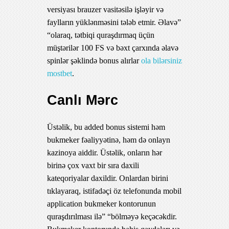
versiyası brauzer vasitəsilə işləyir və
faylların yüklənməsini tələb etmir. Əlavə”
“olaraq, tətbiqi quraşdırmaq üçün
müştərilər 100 FS və bəxt çarxında əlavə
spinlər şəklində bonus alırlar
ola bilərsiniz
mostbet
.
Canlı Mərc
Üstəlik, bu added bonus sistemi həm
bukmeker fəaliyyətinə, həm də onlayn
kazinoya aiddir. Üstəlik, onların hər
birinə çox vaxt bir sıra daxili
kateqoriyalar daxildir. Onlardan birini
tıklayaraq, istifadəçi öz telefonunda mobil
application bukmeker kontorunun
quraşdırılması ilə” “bölməyə keçəcəkdir.