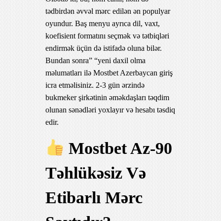
tədbirdən əvvəl mərc edilən ən populyar
oyundur. Baş menyu ayrıca dil, vaxt,
koefisient formatını seçmək və tətbiqləri
endirmək üçün də istifadə oluna bilər.
Bundan sonra” “yeni daxil olma
məlumatları ilə Mostbet Azerbaycan giriş
icra etməlisiniz. 2-3 gün ərzində
bukmeker şirkətinin əməkdaşları təqdim
olunan sənədləri yoxlayır və hesabı təsdiq
edir.
Mostbet Az-90
Təhlükəsiz Və
Etibarlı Mərc