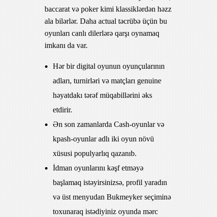
baccarat və poker kimi klassiklərdən həzz
ala bilərlər. Daha actual təcrübə üçün bu
oyunları canlı dilerlərə qarşı oynamaq
imkanı da var.
Hər bir digital oyunun oyunçularının
adları, turnirləri və matçları genuine
həyatdakı tərəf müqabillərini əks
etdirir.
Ən son zamanlarda Cash-oyunlar və
kраsh-oyunlar adlı iki oyun növü
xüsusi populyarlıq qazanıb.
İdman oyunlarını kəşf etməyə
başlamaq istəyirsinizsə, profil yaradın
və üst menyudan Bukmeyker seçiminə
toxunaraq istədiyiniz oyunda mərc