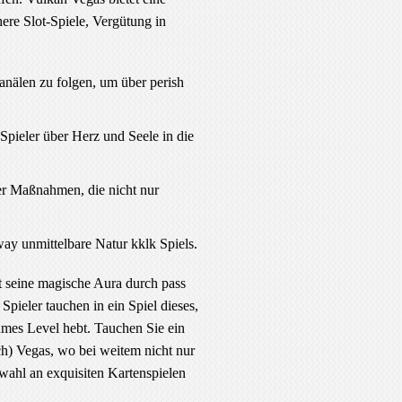
here Slot-Spiele, Vergütung in
anälen zu folgen, um über perish
Spieler über Herz und Seele in die
her Maßnahmen, die nicht nur
ay unmittelbare Natur kklk Spiels.
et seine magische Aura durch pass
ieler tauchen in ein Spiel dieses,
hmes Level hebt. Tauchen Sie ein
ch) Vegas, wo bei weitem nicht nur
ahl an exquisiten Kartenspielen