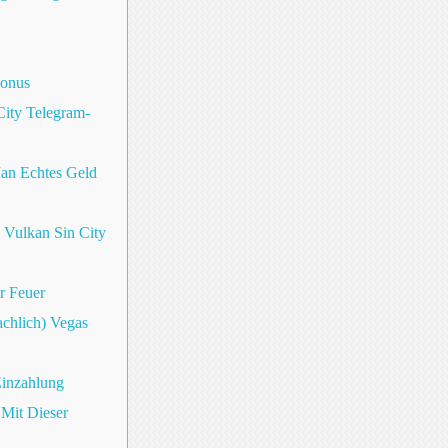
onus
ity Telegram-
an Echtes Geld
 Vulkan Sin City
r Feuer
chlich) Vegas
inzahlung
 Mit Dieser