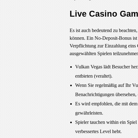
Live Casino Gam
Es ist auch bedeutend zu beachte
können. Ein No-Deposit-Bonus ist 
Verpflichtung zur Einzahlung eins 
ausgewählten Spielen teilzunehmen
Vulkan Vegas lädt Besucher herz
entbieten (veraltet).
Wenn Sie regelmäßig auf Ihr Vul
Benachrichtigungen übersehen, d
Es wird empfohlen, die mit dem 
gewährleisten.
Spieler tauchen within ein Spie
verbessertes Level hebt.