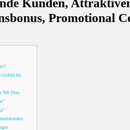
nde Kunden, Attraktive
sbonus, Promotional C
no?
s Gefühl Im
ne Mit Dem
us“
ng”
standskunden
ngen