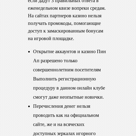
если дадут 3 правильных ответа в
еженедельном квизе вопреки средам.
На сайтах партнеров казино нельзя
получать промокоды, помогающие
доступ к замаскированным бонусам
на игровой площадке.
Открытие аккаунтов и казино Пин
Ап разрешено только
совершеннолетним посетителям
Выполнить регистрационную
процедуру в данном онлайн клубе
смогут даже неопытные новички.
Перечисления денег нельзя
проводить как на официальном
сайте, же и на всяческих
доступных зеркалах игорного