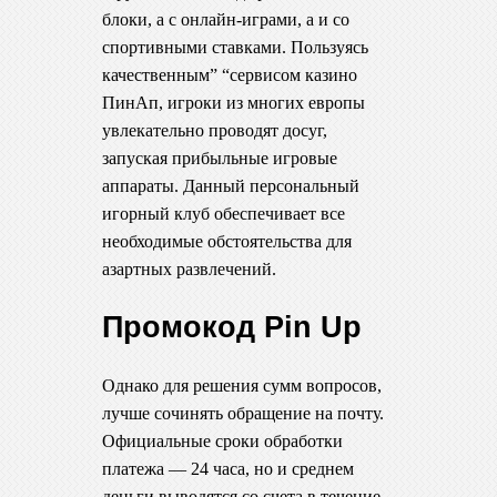
блоки, а с онлайн-играми, а и со
спортивными ставками. Пользуясь
качественным” “сервисом казино
ПинАп, игроки из многих европы
увлекательно проводят досуг,
запуская прибыльные игровые
аппараты. Данный персональный
игорный клуб обеспечивает все
необходимые обстоятельства для
азартных развлечений.
Промокод Pin Up
Однако для решения сумм вопросов,
лучше сочинять обращение на почту.
Официальные сроки обработки
платежа — 24 часа, но и среднем
деньги выводятся со счета в течение