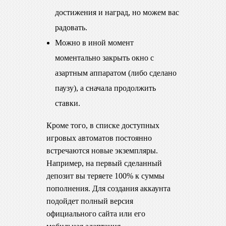
достижения и наград, но можем вас
радовать.
Можно в иной момент
моментально закрыть окно с
азартным аппаратом (либо сделано
паузу), а сначала продолжить
ставки.
Кроме того, в списке доступных
игровых автоматов постоянно
встречаются новые экземпляры.
Например, на первый сделанный
депозит вы теряете 100% к суммы
пополнения. Для создания аккаунта
подойдет полный версия
официального сайта или его