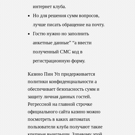
интернет клуба.
Но для решения сумм вопросов,
лучше писать обращение на почту.
Гостю нужно но заполнить
анкетные данные” “а ввести
полученный СМС код в
регистрационную форму.
Казино Пин Уп придерживается
политики конфиденциальности а
обеспечивает безопасность сумм и
защиту личная данных гостей.
Регрессной на главной строчке
официального сайта казино можно
посмотреть в каких автоматах
пользователи клуба получают такие
крупные выигрыши. Здравому этой