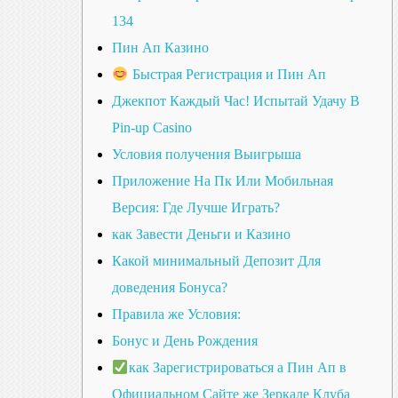
134
Пин Ап Казино
Быстрая Регистрация и Пин Ап
Джекпот Каждый Час! Испытай Удачу В
Pin-up Casino
Условия получения Выигрыша
Приложение На Пк Или Мобильная
Версия: Где Лучше Играть?
как Завести Деньги и Казино
Какой минимальный Депозит Для
доведения Бонуса?
Правила же Условия:
Бонус и День Рождения
как Зарегистрироваться а Пин Ап в
Официальном Сайте же Зеркале Клуба