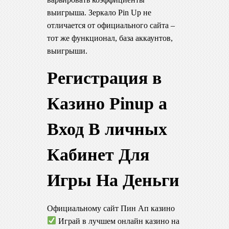
выигрыша. Зеркало Pin Up не
отличается от официального сайта –
тот же функционал, база аккаунтов,
выигрыши.
Регистрация в
Казино Pinup а
Вход В личных
Кабинет Для
Игры На Деньги
Официальному сайт Пин Ап казино
Играй в лучшем онлайн казино на