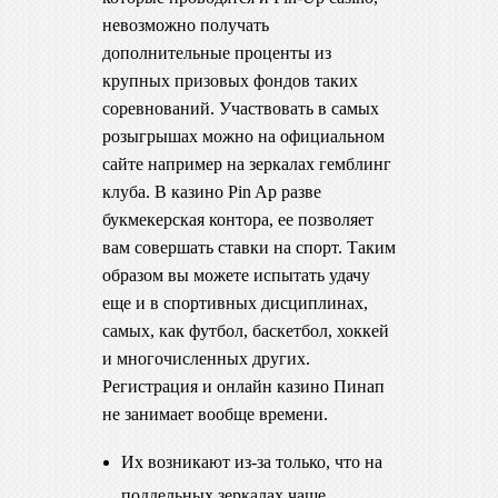
невозможно получать
дополнительные проценты из
крупных призовых фондов таких
соревнований. Участвовать в самых
розыгрышах можно на официальном
сайте например на зеркалах гемблинг
клуба. В казино Pin Ap разве
букмекерская контора, ее позволяет
вам совершать ставки на спорт. Таким
образом вы можете испытать удачу
еще и в спортивных дисциплинах,
самых, как футбол, баскетбол, хоккей
и многочисленных других.
Регистрация и онлайн казино Пинап
не занимает вообще времени.
Их возникают из-за только, что на
поддельных зеркалах чаще