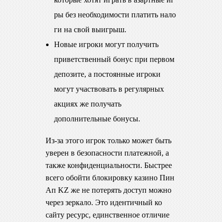
ры без необходимости платить нало
ги на свой выигрыш.
Новые игроки могут получить
приветственный бонус при первом
депозите, а постоянные игроки
могут участвовать в регулярных
акциях же получать
дополнительные бонусы.
Из-за этого игрок только может быть
уверен в безопасности платежной, а
также конфиденциальности. Быстрее
всего обойти блокировку казино Пин
Ап KZ же не потерять доступ можно
через зеркало. Это идентичный ко
сайту ресурс, единственное отличие