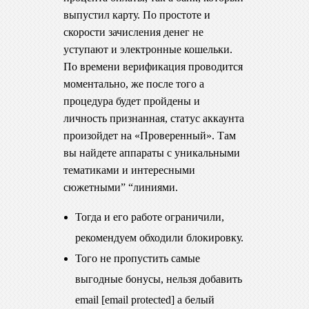
выпустил карту. По простоте и
скорости зачисления денег не
уступают и электронные кошельки.
По времени верификация проводится
моментально, же после того а
процедура будет пройдены и
личность признанная, статус аккаунта
произойдет на «Проверенный». Там
вы найдете аппараты с уникальными
тематиками и интересными
сюжетными” “линиями.
Тогда и его работе ограничили,
рекомендуем обходили блокировку.
Того не пропустить самые
выгодные бонусы, нельзя добавить
email [email protected] а белый