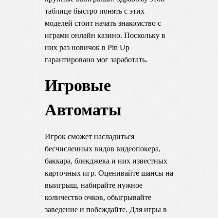
таблице быстро понять с этих
моделей стоит начать знакомство с
играми онлайн казино. Поскольку в
них раз новичок в Pin Up
гарантировано мог заработать.
Игровые
Автоматы
Игрок сможет насладиться
бесчисленных видов видеопокера,
баккара, блекджека и них известных
карточных игр. Оценивайте шансы на
выигрыш, набирайте нужное
количество очков, обыгрывайте
заведение и побеждайте. Для игры в