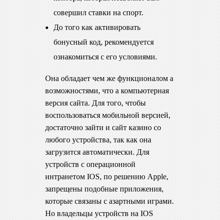
совершил ставки на спорт.
До того как активировать
бонусный код, рекомендуется
ознакомиться с его условиями.
Она обладает чем же функционалом а
возможностями, что а компьютерная
версия сайта. Для того, чтобы
воспользоваться мобильной версией,
достаточно зайти и сайт казино со
любого устройства, так как она
загрузится автоматически. Для
устройств с операционной
интранетом IOS, по решению Apple,
запрещены подобные приложения,
которые связаны с азартными играми.
Но владельцы устройств на IOS