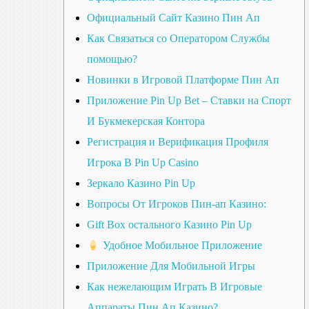
Официальный Сайт Казино Пин Ап
Как Связаться со Оператором Службы
помощью?
Новинки в Игровой Платформе Пин Ап
Приложение Pin Up Bet – Ставки на Спорт
И Букмекерская Контора
Регистрация и Верификация Профиля
Игрока В Pin Up Casino
Зеркало Казино Pin Up
Вопросы От Игроков Пин-ап Казино:
Gift Box остального Казино Pin Up
Удобное Мобильное Приложение
Приложение Для Мобильной Игры
Как нежелающим Играть В Игровые
Аппараты Пин Ап Казино?