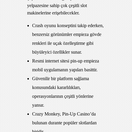
yelpazesine sahip çok çeşitli slot
makinelerine erişebilecekler.
Crash oyunu konseptini takip ederken,
benzersiz görünümler empieza gövde
renkleri ile uçak özelleştirme gibi
büyüleyici özellikler sunar.
Resmi internet sitesi pin-up empieza
mobil uygulamanın yapıları basittir.
Güvenilir bir platform sağlama
konusundaki kararlılıkları,
operasyonlarının çeşitli yönlerine
yansır.
Crazy Monkey, Pin-Up Casino’da
bulunan durante popüler slotlardan
biridir.