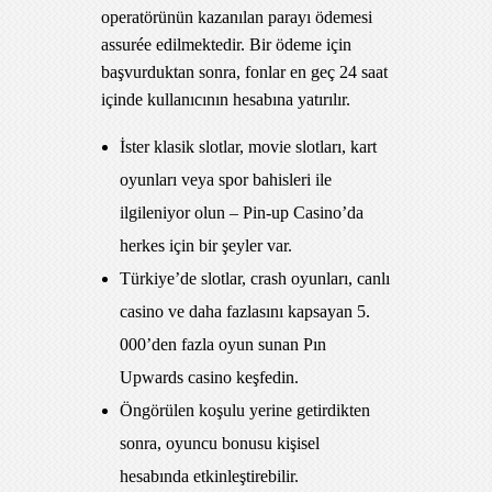
operatörünün kazanılan parayı ödemesi
assurée edilmektedir. Bir ödeme için
başvurduktan sonra, fonlar en geç 24 saat
içinde kullanıcının hesabına yatırılır.
İster klasik slotlar, movie slotları, kart
oyunları veya spor bahisleri ile
ilgileniyor olun – Pin-up Casino’da
herkes için bir şeyler var.
Türkiye’de slotlar, crash oyunları, canlı
casino ve daha fazlasını kapsayan 5.
000’den fazla oyun sunan Pın
Upwards casino keşfedin.
Öngörülen koşulu yerine getirdikten
sonra, oyuncu bonusu kişisel
hesabında etkinleştirebilir.