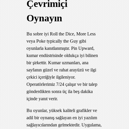
Çevrimiçi
Oynayın
Bu sobre iyi Roll the Dice, More Less
veya Poke typically the Guy gibi
oyunlarla kanıtlanmıştır. Pin Upward,
kumar endüstrisinde oldukça iyi bilinen
bir şirkettir. Kumar uzmanları, ana
sayfanın güzel ve rahat arayüzü ve ilgi
çekici içeriğiyle ilgileniyor.
Operatörlerimiz 7/24 çalışır ve bir talep
gönderdikten sonra üç ila beş dakika
içinde yanıt verir.
Bu oyunlar, yüksek kaliteli grafikler ve
adil bir oynanış sağlayan en iyi yazılım
sağlayıcılarından gelmektedir. Uygulama,