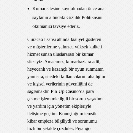
Kumar sitesine kaydolmadan önce ana
sayfanın altındaki Gizlilik Politikasını
okumanızı tavsiye ederiz.
Curacao lisansı altında faaliyet gösteren
ve müşterilerine yalnızca yüksek kaliteli
hizmet sunan uluslararası bir kumar
sitesiyiz. Amacımız, kumarbazlara adil,
heyecanlı ve kazançlı bir oyun sunmanın
yanı sıra, sitedeki kullanıcıların rahatlığını
ve kişisel verilerinin güvenliğini de
sağlamaktır. Pin-Up Casino’da para
çekme işlemimle ilgili bir sorun yaşadım
ve yardım için yönetim ekipleriyle
iletişime geçtim. Konuştuğum temsilci
kibar empieza bilgiliydi ve sorunumu
hızlı bir şekilde çözdüler. Piyango