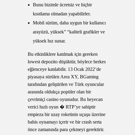
Bunu bizimle ücretsiz ve hiçbir
kısıtlama olmadan yapabilirler.
Mobil sürüm, daha uygun bir kullanıcı
arayüzü, yüksek” “kaliteli grafikler ve
yüksek hız sunar.
Bu etkinliklere katılmak için gereken
lowest depozito düşüktür, böylece herkes
eğlenceye katılabilir. 13 Ocak 2022’de
piyasaya sürülen Area XY, BGaming
tarafından geliştirilen ve Türk oyuncular
arasında oldukça popüler olan bir
çevrimiçi casino oyunudur. Bu heyecan
verici hızlı oyun � RTP’ye sahiptir
empieza bir uzay roketinin uçuşu üzerine
bahis oynamayı içerir ve bir crash serta
önce zamanında para çekmeyi gerektirir.