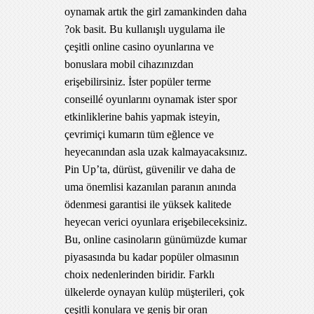
oynamak artık the girl zamankinden daha
?ok basit. Bu kullanışlı uygulama ile
çeşitli online casino oyunlarına ve
bonuslara mobil cihazınızdan
erişebilirsiniz. İster popüler terme
conseillé oyunlarını oynamak ister spor
etkinliklerine bahis yapmak isteyin,
çevrimiçi kumarın tüm eğlence ve
heyecanından asla uzak kalmayacaksınız.
Pin Up’ta, dürüst, güvenilir ve daha de
uma önemlisi kazanılan paranın anında
ödenmesi garantisi ile yüksek kalitede
heyecan verici oyunlara erişebileceksiniz.
Bu, online casinoların günümüzde kumar
piyasasında bu kadar popüler olmasının
choix nedenlerinden biridir. Farklı
ülkelerde oynayan kulüp müşterileri, çok
çeşitli konulara ve geniş bir oran