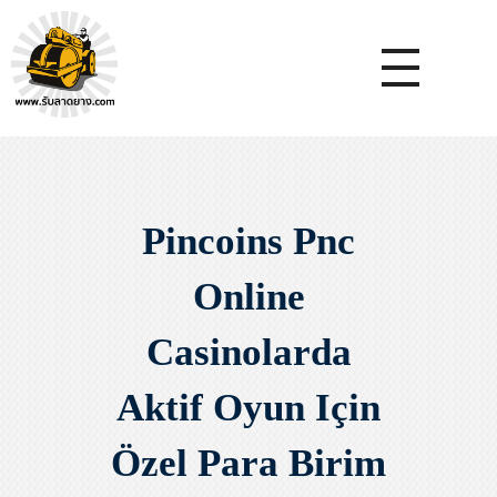
หจก.ยางมะตอยค้ำจุน - รับลาดยางมะตอย รับทำถนน รับตีเส้นจรจร รับเหมางานก่อสร้างพื้น
รับลาดยางมะตอย, รับลาดยางแอสฟัลท์ , ปูยางมะตอย, รับทำถนน, ลาดยางมะตอย,เทคอนกรีต, รับถมที่, รับทำลาดจอดรถ, ตีเส้นจราจร ,ทำพื้นโกดัง, ทำพื้นห้องเย็น, ราดยางมะตอย, ราดยางแอสฟัลท์ , ลาดยางแอสฟัลท์
Pincoins Pnc
Online
Casinolarda
Aktif Oyun Için
Özel Para Birim