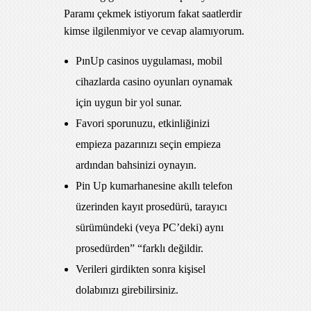
Paramı çekmek istiyorum fakat saatlerdir
kimse ilgilenmiyor ve cevap alamıyorum.
PınUp casinos uygulaması, mobil
cihazlarda casino oyunları oynamak
için uygun bir yol sunar.
Favori sporunuzu, etkinliğinizi
empieza pazarınızı seçin empieza
ardından bahsinizi oynayın.
Pin Up kumarhanesine akıllı telefon
üzerinden kayıt prosedürü, tarayıcı
sürümündeki (veya PC’deki) aynı
prosedürden” “farklı değildir.
Verileri girdikten sonra kişisel
dolabınızı girebilirsiniz.