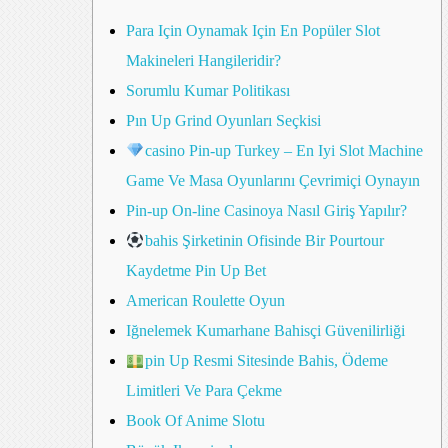
Para Için Oynamak Için En Popüler Slot
Makineleri Hangileridir?
Sorumlu Kumar Politikası
Pın Up Grind Oyunları Seçkisi
casino Pin-up Turkey – En Iyi Slot Machine
Game Ve Masa Oyunlarını Çevrimiçi Oynayın
Pin-up On-line Casinoya Nasıl Giriş Yapılır?
bahis Şirketinin Ofisinde Bir Pourtour
Kaydetme Pin Up Bet
American Roulette Oyun
Iğnelemek Kumarhane Bahisçi Güvenilirliği
pin Up Resmi Sitesinde Bahis, Ödeme
Limitleri Ve Para Çekme
Book Of Anime Slotu