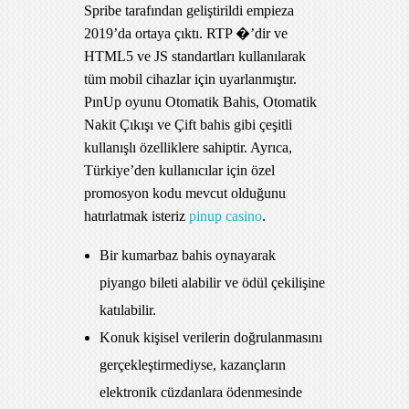
Spribe tarafından geliştirildi empieza
2019’da ortaya çıktı. RTP �’dir ve
HTML5 ve JS standartları kullanılarak
tüm mobil cihazlar için uyarlanmıştır.
PınUp oyunu Otomatik Bahis, Otomatik
Nakit Çıkışı ve Çift bahis gibi çeşitli
kullanışlı özelliklere sahiptir. Ayrıca,
Türkiye’den kullanıcılar için özel
promosyon kodu mevcut olduğunu
hatırlatmak isteriz
pinup casino
.
Bir kumarbaz bahis oynayarak
piyango bileti alabilir ve ödül çekilişine
katılabilir.
Konuk kişisel verilerin doğrulanmasını
gerçekleştirmediyse, kazançların
elektronik cüzdanlara ödenmesinde