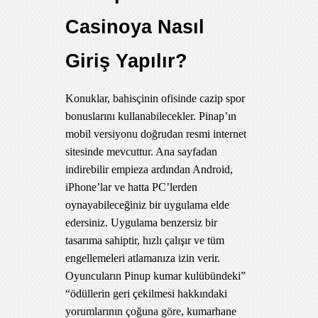
Casinoya Nasıl
Giriş Yapılır?
Konuklar, bahisçinin ofisinde cazip spor
bonuslarını kullanabilecekler. Pinap’ın
mobil versiyonu doğrudan resmi internet
sitesinde mevcuttur. Ana sayfadan
indirebilir empieza ardından Android,
iPhone’lar ve hatta PC’lerden
oynayabileceğiniz bir uygulama elde
edersiniz. Uygulama benzersiz bir
tasarıma sahiptir, hızlı çalışır ve tüm
engellemeleri atlamanıza izin verir.
Oyuncuların Pinup kumar kulübündeki”
“ödüllerin geri çekilmesi hakkındaki
yorumlarının çoğuna göre, kumarhane