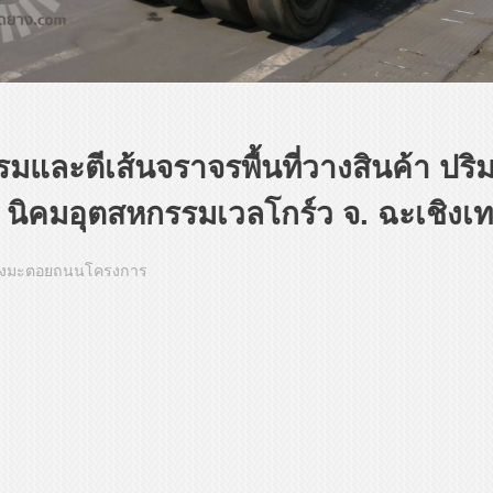
และตีเส้นจราจรพื้นที่วางสินค้า ปร
ิคมอุตสหกรรมเวลโกร์ว จ. ฉะเชิงเ
งมะตอยถนนโครงการ