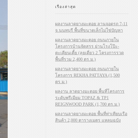
เรื่องล่าสุด
ผลงานลาดยางมะตอย ลานจอดรถ 7-11
จ.นนทบุรี พื้นที่ขนาดเล็กไม่ใช่ปัญหา
ผลงานลาดยางมะตอย ถนนภายใน
โครงการบ้านจัดสรร ย่านโรงโป๊ะ-
ตะเคียนเตี้ย (ลุยเดี่ยว 2 โครงการรวด
พื้นที่รวม 2,400 ตร.ม.)
ผลงานลาดยางมะตอย ถนนภายใน
โครงการ REKHA PATTAYA (1,500
ตร.ม.)
ผลงาน ลาดยางมะตอย พื้นที่โครงการ
ระดับพรีเมียม TOPAZ & TP1
REIGNWOOD PARK (1,700 ตร.ม.)
ผลงานลาดยางมะตอย พื้นที่ท่าเทียบเรือ
สินค้า 2,000 ตารางเมตร แหลมฉบัง