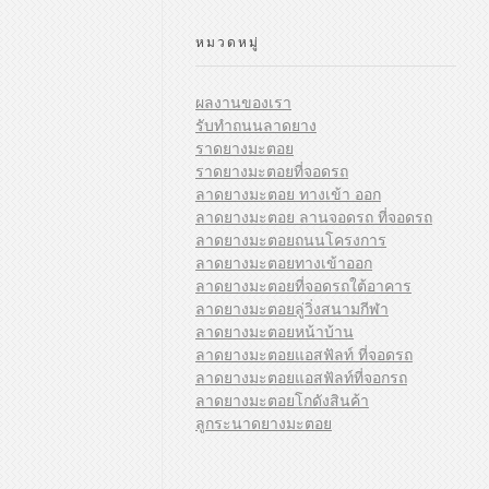
หมวดหมู่
ผลงานของเรา
รับทำถนนลาดยาง
ราดยางมะตอย
ราดยางมะตอยที่จอดรถ
ลาดยางมะตอย ทางเข้า ออก
ลาดยางมะตอย ลานจอดรถ ที่จอดรถ
ลาดยางมะตอยถนนโครงการ
ลาดยางมะตอยทางเข้าออก
ลาดยางมะตอยที่จอดรถใต้อาคาร
ลาดยางมะตอยลู่วิ่งสนามกีฬา
ลาดยางมะตอยหน้าบ้าน
ลาดยางมะตอยแอสฟัลท์ ที่จอดรถ
ลาดยางมะตอยแอสฟัลท์ที่จอกรถ
ลาดยางมะตอยโกดังสินค้า
ลูกระนาดยางมะตอย