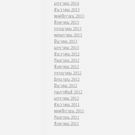
มกราคม 2014
ธันวาคม 2013
พฤศจิกายน 2013
สิงหาคม 2013
กรกฎาคม 2013
พฤษภาคม 2013
มีนาคม 2013
มกราคม 2013
ธันวาคม 2012
กันยายน 2012
สิงหาคม 2012
กรกฎาคม 2012
มิถุนายน 2012
มีนาคม 2012
กุมภาพันธ์ 2012
มกราคม 2012
ธันวาคม 2011
พฤศจิกายน 2011
กันยายน 2011
สิงหาคม 2011