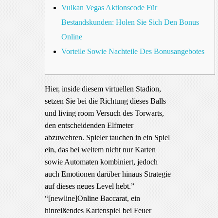
Vulkan Vegas Aktionscode Für
Bestandskunden: Holen Sie Sich Den Bonus
Online
Vorteile Sowie Nachteile Des Bonusangebotes
Hier, inside diesem virtuellen Stadion,
setzen Sie bei die Richtung dieses Balls
und living room Versuch des Torwarts,
den entscheidenden Elfmeter
abzuwehren. Spieler tauchen in ein Spiel
ein, das bei weitem nicht nur Karten
sowie Automaten kombiniert, jedoch
auch Emotionen darüber hinaus Strategie
auf dieses neues Level hebt.”
“[newline]Online Baccarat, ein
hinreißendes Kartenspiel bei Feuer