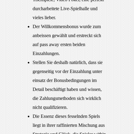
durcharbeitete Live-Spielhalle und
vieles lieber.
Der Willkommensbonus wurde zum
anbeissen gewählt und erstreckt sich
auf pass away ersten beiden
Einzahlungen.
Stellen Sie deshalb natürlich, dass sie
gegenseitig vor der Einzahlung unter
einsatz der Bonusbedingungen im
Detail beschäftigt haben und wissen,
die Zahlungsmethoden sich wirklich
nicht qualifizieren.
Die Essenz dieses fesselnden Spiels
liegt in ihrer raffinierten Mischung aus