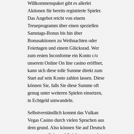
Willkommenspaket gibt es allerlei
Aktionen für bereits registrierte Spieler.
Das Angebot reicht von einem
Treueprogramm über einen speziellen
Samstags-Bonus bis hin über
Bonusaktionen zu Weihnachten oder
Feiertagen und einem Glücksrad. Wer
zum ersten Inconforme ein Konto c/o
unserem Online On line casino eröffnet,
kann sich diese tolle Summe direkt zum
Start auf sein Konto zahlen lassen. Diese
können Sie, falls Sie diese Summe oft
genug unter weiteren Spielen einsetzen,
in Echtgeld umwandeln.
Selbstverständlich kommt das Vulkan
Vegas Casino durch vielen Sprachen aus
dem grund. Also können Sie auf Deutsch