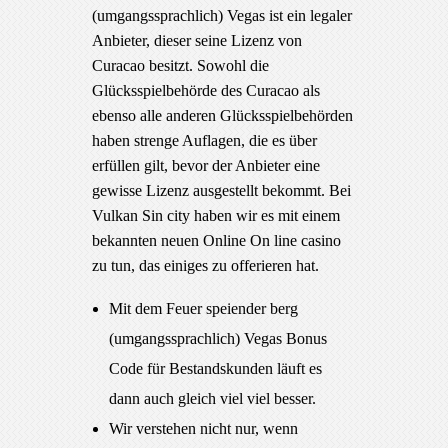
(umgangssprachlich) Vegas ist ein legaler
Anbieter, dieser seine Lizenz von
Curacao besitzt. Sowohl die
Glücksspielbehörde des Curacao als
ebenso alle anderen Glücksspielbehörden
haben strenge Auflagen, die es über
erfüllen gilt, bevor der Anbieter eine
gewisse Lizenz ausgestellt bekommt. Bei
Vulkan Sin city haben wir es mit einem
bekannten neuen Online On line casino
zu tun, das einiges zu offerieren hat.
Mit dem Feuer speiender berg
(umgangssprachlich) Vegas Bonus
Code für Bestandskunden läuft es
dann auch gleich viel viel besser.
Wir verstehen nicht nur, wenn