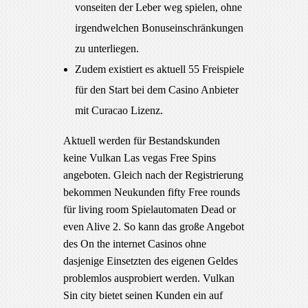
vonseiten der Leber weg spielen, ohne
irgendwelchen Bonuseinschränkungen
zu unterliegen.
Zudem existiert es aktuell 55 Freispiele
für den Start bei dem Casino Anbieter
mit Curacao Lizenz.
Aktuell werden für Bestandskunden
keine Vulkan Las vegas Free Spins
angeboten. Gleich nach der Registrierung
bekommen Neukunden fifty Free rounds
für living room Spielautomaten Dead or
even Alive 2. So kann das große Angebot
des On the internet Casinos ohne
dasjenige Einsetzten des eigenen Geldes
problemlos ausprobiert werden. Vulkan
Sin city bietet seinen Kunden ein auf