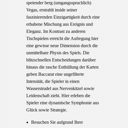
speiender berg (umgangssprachlich)
Vegas, erstrahlt inside seiner
faszinierenden Einzigartigkeit durch eine
erhabene Mischung aus Ereignis und
Eleganz. Im Kontrast zu anderen
Tischspielen erreicht die Aufregung hier
eine gewisse neue Dimension durch die
unmittelbare Physis des Spiels. Die
blitzschnellen Entscheidungen darüber
hinaus die rasche Enthüllung der Karten
geben Baccarat eine ungefilterte
Intensität, die Spieler in einen
Wasserstrudel aus Nervenkitzel sowie
Leidenschaft zieht. Hier erleben die
Spieler eine dynamische Symphonie aus
Glück sowie Strategie.
Besuchen Sie aufgrund Ihrer