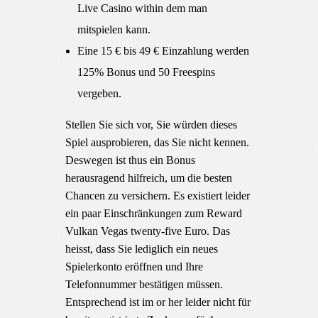
Live Casino within dem man
mitspielen kann.
Eine 15 € bis 49 € Einzahlung werden
125% Bonus und 50 Freespins
vergeben.
Stellen Sie sich vor, Sie würden dieses
Spiel ausprobieren, das Sie nicht kennen.
Deswegen ist thus ein Bonus
herausragend hilfreich, um die besten
Chancen zu versichern. Es existiert leider
ein paar Einschränkungen zum Reward
Vulkan Vegas twenty-five Euro. Das
heisst, dass Sie lediglich ein neues
Spielerkonto eröffnen und Ihre
Telefonnummer bestätigen müssen.
Entsprechend ist im or her leider nicht für