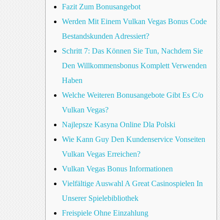
Fazit Zum Bonusangebot
Werden Mit Einem Vulkan Vegas Bonus Code
Bestandskunden Adressiert?
Schritt 7: Das Können Sie Tun, Nachdem Sie
Den Willkommensbonus Komplett Verwenden
Haben
Welche Weiteren Bonusangebote Gibt Es C/o
Vulkan Vegas?
Najlepsze Kasyna Online Dla Polski
Wie Kann Guy Den Kundenservice Vonseiten
Vulkan Vegas Erreichen?
Vulkan Vegas Bonus Informationen
Vielfältige Auswahl A Great Casinospielen In
Unserer Spielebibliothek
Freispiele Ohne Einzahlung