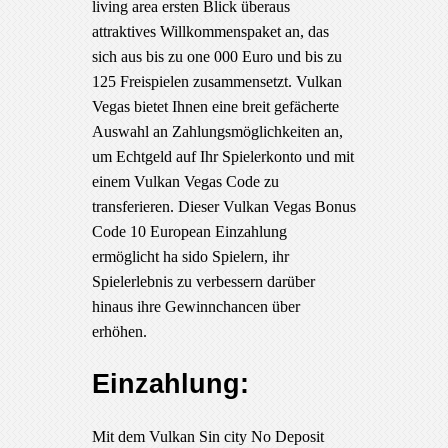
living area ersten Blick überaus
attraktives Willkommenspaket an, das
sich aus bis zu one 000 Euro und bis zu
125 Freispielen zusammensetzt. Vulkan
Vegas bietet Ihnen eine breit gefächerte
Auswahl an Zahlungsmöglichkeiten an,
um Echtgeld auf Ihr Spielerkonto und mit
einem Vulkan Vegas Code zu
transferieren. Dieser Vulkan Vegas Bonus
Code 10 European Einzahlung
ermöglicht ha sido Spielern, ihr
Spielerlebnis zu verbessern darüber
hinaus ihre Gewinnchancen über
erhöhen.
Einzahlung:
Mit dem Vulkan Sin city No Deposit