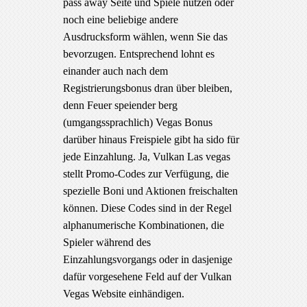
pass away Seite und Spiele nutzen oder
noch eine beliebige andere
Ausdrucksform wählen, wenn Sie das
bevorzugen. Entsprechend lohnt es
einander auch nach dem
Registrierungsbonus dran über bleiben,
denn Feuer speiender berg
(umgangssprachlich) Vegas Bonus
darüber hinaus Freispiele gibt ha sido für
jede Einzahlung. Ja, Vulkan Las vegas
stellt Promo-Codes zur Verfügung, die
spezielle Boni und Aktionen freischalten
können. Diese Codes sind in der Regel
alphanumerische Kombinationen, die
Spieler während des
Einzahlungsvorgangs oder in dasjenige
dafür vorgesehene Feld auf der Vulkan
Vegas Website einhändigen.