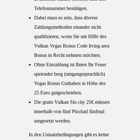
Telefonnummer bestätigen.
Dabei muss es sein, dass diverse
Zahlungsmethoden einander nicht
qualifizieren, wenn Sie mit HIlfe des
Vulkan Vegas Bonus Code living area
Bonus in Recht nehmen möchten.
Ohne Einzahlung ist Ihnen Ihr Feuer
speiender berg (umgangssprachlich)
Vegas Bonus Guthaben in Höhe des
25 Euro gutgeschrieben.
Die gratis Vulkan Sin city 25€ müssen
innerhalb von fünf Plockad fünfmal
umgesetzt werden.
In den Umsatzbedingungen gibt es keine