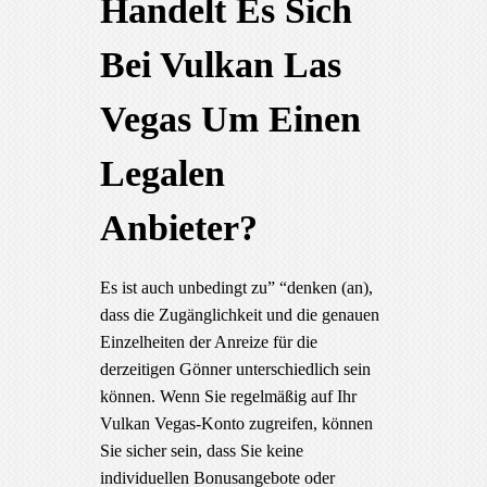
Handelt Es Sich
Bei Vulkan Las
Vegas Um Einen
Legalen
Anbieter?
Es ist auch unbedingt zu” “denken (an),
dass die Zugänglichkeit und die genauen
Einzelheiten der Anreize für die
derzeitigen Gönner unterschiedlich sein
können. Wenn Sie regelmäßig auf Ihr
Vulkan Vegas-Konto zugreifen, können
Sie sicher sein, dass Sie keine
individuellen Bonusangebote oder