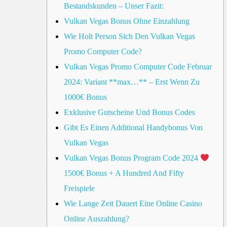
Bestandskunden – Unser Fazit:
Vulkan Vegas Bonus Ohne Einzahlung
Wie Holt Person Sich Den Vulkan Vegas
Promo Computer Code?
Vulkan Vegas Promo Computer Code Februar
2024: Variant **max…** – Erst Wenn Zu
1000€ Bonus
Exklusive Gutscheine Und Bonus Codes
Gibt Es Einen Additional Handybonus Von
Vulkan Vegas
Vulkan Vegas Bonus Program Code 2024
1500€ Bonus + A Hundred And Fifty
Freispiele
Wie Lange Zeit Dauert Eine Online Casino
Online Auszahlung?